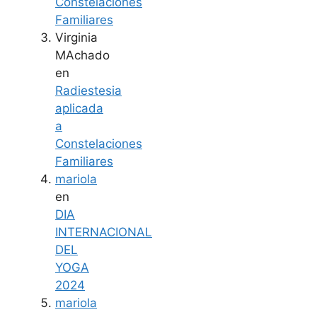
Constelaciones
Familiares
Virginia
MAchado
en
Radiestesia
aplicada
a
Constelaciones
Familiares
mariola
en
DIA
INTERNACIONAL
DEL
YOGA
2024
mariola