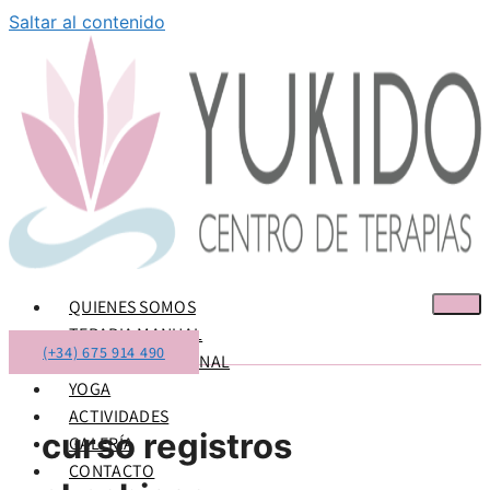
Saltar al contenido
QUIENES SOMOS
TERAPIA MANUAL
(+34) 675 914 490
TERAPIA EMOCIONAL
YOGA
ACTIVIDADES
curso registros
GALERÍA
CONTACTO