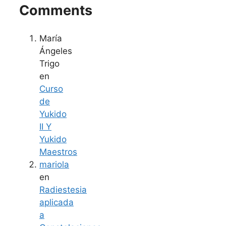
Comments
María
Ángeles
Trigo
en
Curso
de
Yukido
II Y
Yukido
Maestros
mariola
en
Radiestesia
aplicada
a