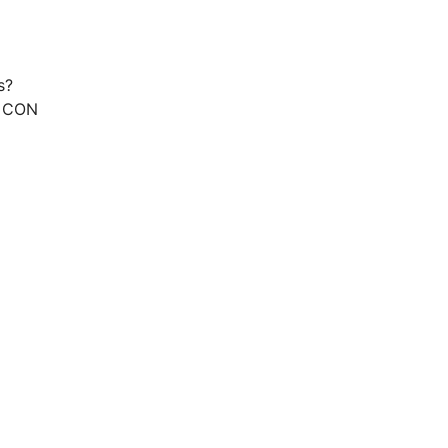
s?
, CON