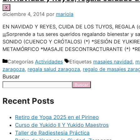
X
diciembre 4, 2014
por
mariola
EN NAVIDAD Y REYES, CUIDA DE LOS TUYOS, REGALA (o au
¡¡¡Sorprende a tus seres queridos regalando bienestar
SONIDO (CUENCO Y CRÓTALOS) (*) *SESIÓN DE YUKIR
METAMÓRFICO *MASAJE DESCONTRACTURANTE (*) *R
Categorías
Actividades
Etiquetas
masajes navidad
,
m
zaragoza
,
regala salud zaragoza
,
regalo de masajes zara
Buscar
Buscar
Recent Posts
Retiro de Yoga 2025 en el Pirineo
Curso de Yukido II Y Yukido Maestros
Taller de Radiestesia Práctica