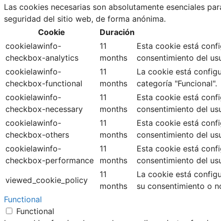
Las cookies necesarias son absolutamente esenciales para
seguridad del sitio web, de forma anónima.
Cookie
Duración
cookielawinfo-
11
Esta cookie está conf
checkbox-analytics
months
consentimiento del usua
cookielawinfo-
11
La cookie está configu
checkbox-functional
months
categoría "Funcional".
cookielawinfo-
11
Esta cookie está conf
checkbox-necessary
months
consentimiento del usu
cookielawinfo-
11
Esta cookie está conf
checkbox-others
months
consentimiento del usu
cookielawinfo-
11
Esta cookie está conf
checkbox-performance
months
consentimiento del usu
11
La cookie está config
viewed_cookie_policy
months
su consentimiento o n
Functional
Functional