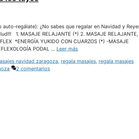
to-regálate): ¿No sabes que regalar en Navidad y Reye
 y salud!!! 1. MASAJE RELAJANTE (*) 2. MASAJE RELAJANTE
EFLEX *ENERGÍA YUKIDO CON CUARZOS (*) -MASAJE
EFLEXOLOGÍA PODAL …
Leer más
asajes navidad zaragoza
,
regala masajes
,
regala masajes
goza
2 comentarios