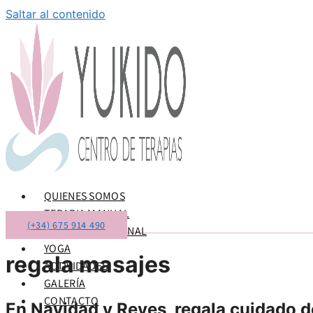
Saltar al contenido
QUIENES SOMOS
TERAPIA MANUAL
(+34) 675 914 490
TERAPIA EMOCIONAL
YOGA
regala masajes
ACTIVIDADES
GALERÍA
CONTACTO
En Navidad y Reyes, regala cuidado d